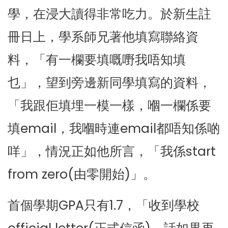
學，在浸大讀得非常吃力。於新生註
冊日上，學系師兄著他填寫聯絡資
料，「有一欄要填嘅嘢我唔知填
乜」，望到旁邊新同學填寫的資料，
「我跟佢填埋一模一樣，嗰一欄係要
填email，我嗰時連email都唔知係啲
咩」，情況正如他所言，「我係start
from zero(由零開始)」。
首個學期GPA只有1.7，「收到學校