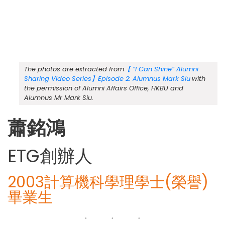
The photos are extracted from
【 ”I Can Shine” Alumni
Sharing Video Series】Episode 2: Alumnus Mark Siu
with
the permission of Alumni Affairs Office, HKBU and
Alumnus Mr Mark Siu.
蕭銘鴻
ETG創辦人
2003計算機科學理學士(榮譽)
畢業生