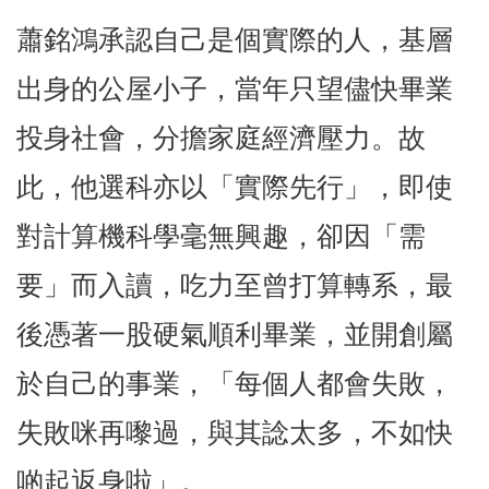
蕭銘鴻承認自己是個實際的人，基層
出身的公屋小子，當年只望儘快畢業
投身社會，分擔家庭經濟壓力。故
此，他選科亦以「實際先行」，即使
對計算機科學毫無興趣，卻因「需
要」而入讀，吃力至曾打算轉系，最
後憑著一股硬氣順利畢業，並開創屬
於自己的事業，「每個人都會失敗，
失敗咪再嚟過，與其諗太多，不如快
啲起返身啦」。