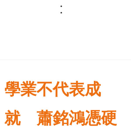
Skip
to
content
學業不代表成
就 蕭銘鴻憑硬