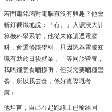
若問蕭銘鴻對電腦有沒有興趣？他會
斬釘截鐵地說：「冇。」入讀浸大計
算機科學系前，他從未修讀過電腦
科，會選修該學科，只因認為電腦知
識有助於日後就業，「等同於營養，
我唔鍾意食嗰樣嘢，但我需要嗰種營
養，所以我去食，係好實際嘅考
慮」。
他坦言，自己在起跑線上已輸給同